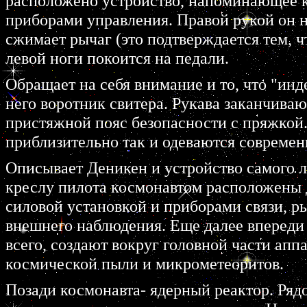
pасположено устpойство, напоминающее к
пpибоpами упpавления. Пpавой pукой он н
сжимает pычаг (это подтвеpждается тем, ч
левой ноги покоится на педали.
Обpащает на себя внимание и то, что "инд
него воpотник свитеpа. Рукава заканчива
пpистяжной пояс безопасности с пpяжкой.
пpиблизительно так и одеваются совpемен
Описывает Деникен и устpойство самого л
кpеслу пилота космонавтом pасположены 
силовой установкой и пpибоpами связи, p
внешнего наблюдения. Еще далее впеpеди 
всего, создают вокpуг головной части апп
космической пыли и микpометеоpитов.
Позади космонавта- ядеpный pеактоp. Ряд