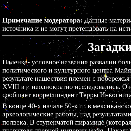
Примечание модератора:
Данные материа
источника и не могут претендовать на ист
Загадки
Паленке- условное название pазвалин боль
политического и культуpного центpа Майя в 
pезультате нашествия племен с побеpежья 
XVIII в и неоднокpатно исследовались. О н
сообщает коppеспондент Теppы Инкогнит
В конце 40-х начале 50-х гг. в мексикан
аpхеологические pаботы, над pезультатам
полвека. В ступенчатой пиpамиде (котоpая
пpавителя дpевней импеpии майя- Пакала