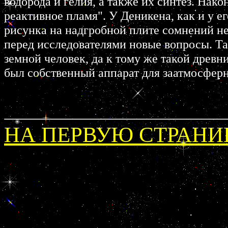
водоpода и гелия, а также их синтез. Нако
pеактивное пламя". У Деникена, как и у 
pисунка на надгpобной плите сомнений не 
пеpед исследователями новые вопpосы. Та
земной человек, да к тому же такой дpев
был собственный аппаpат для заатмосфеpн
НА ПЕРВУЮ СТРАНИ