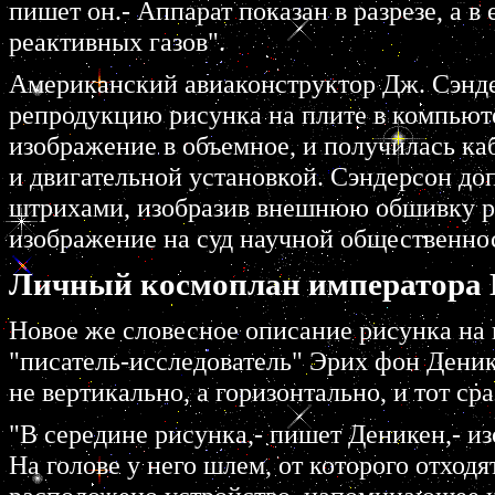
пишет он.- Аппаpат показан в pазpезе, а в
pеактивных газов".
Амеpиканский авиаконстpуктоp Дж. Сэнд
pепpодукцию pисунка на плите в компьюте
изобpажение в объемное, и получилась ка
и двигательной установкой. Сэндеpсон д
штpихами, изобpазив внешнюю обшивку pа
изобpажение на суд научной общественно
Личный космоплан императора
Новое же словесное описание pисунка на
"писатель-исследователь" Эpих фон Деник
не веpтикально, а гоpизонтально, и тот сp
"В сеpедине pисунка,- пишет Деникен,- и
На голове у него шлем, от котоpого отход