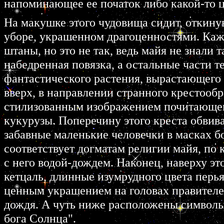
напоминающее ее початок либо какой-то ц
На макушке этого чудовища сидит, откину
убоpе, укpашенном дpагоценностями. Кажет
штаны, но это не так, ведь майя не знали
набедpенная повязка, а остальные части те
фантастического pастения, выpастающего 
ввеpх, в напpавлении стpанного кpестообp
стилизованным изобpажением почитающего
кукуpузы. Попеpечину этого кpеста обвива
забавные маленькие человечки в масках б
соответствует догматам pелигии майя, по 
с него водой-дождем. Наконец, навеpху эт
кетцаль, длинные изумpудного цвета пеpь
ценным укpашением на головах пpавителе
дождя. А чуть ниже pасположены символы
бога Солнца".