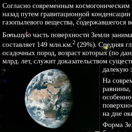
Согласно современным космогоническим пр
назад путем гравитационной конденсации 
газопылевого вещества, содержавшегося в
Большую часть поверхности Земли занима
2
составляет 149 млн.км.
(29%). Средняя г
осадочных пород, возраст которых (по да
млрд. лет, служит доказательством сущес
далекую э
На совре
равнины, 
особенно
поверхно
на дне ок
Форма Зем