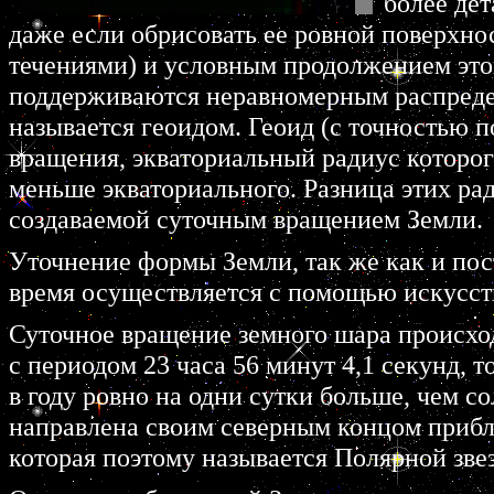
более де
даже если обрисовать ее ровной поверхно
течениями) и условным продолжением это
поддерживаются неравномерным распредел
называется геоидом. Геоид (с точностью п
вращения, экваториальный радиус которо
меньше экваториального. Разница этих ра
создаваемой суточным вращением Земли.
Уточнение формы Земли, так же как и пос
время осуществляется с помощью искусст
Суточное вращение земного шара происхо
с периодом 23 часа 56 минут 4,1 секунд, т
в году ровно на одни сутки больше, чем 
направлена своим северным концом прибл
которая поэтому называется Полярной зве