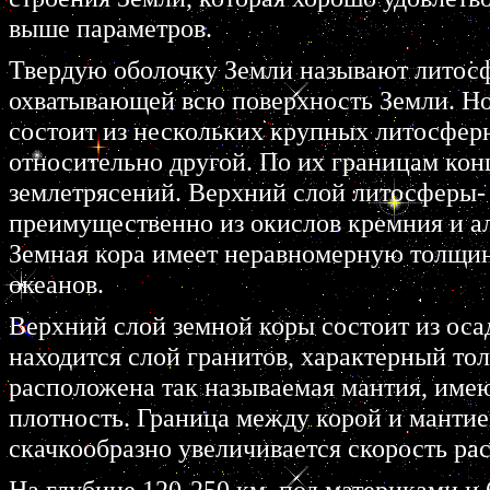
выше параметров.
Твердую оболочку Земли называют литосф
охватывающей всю поверхность Земли. Но 
состоит из нескольких крупных литосфер
относительно другой. По их границам ко
землетрясений. Верхний слой литосферы- 
преимущественно из окислов кремния и а
Земная кора имеет неравномерную толщи
океанов.
Верхний слой земной коры состоит из оса
находится слой гранитов, характерный то
расположена так называемая мантия, име
плотность. Граница между корой и манти
скачкообразно увеличивается скорость ра
На глубине 120-250 км. под материками и 