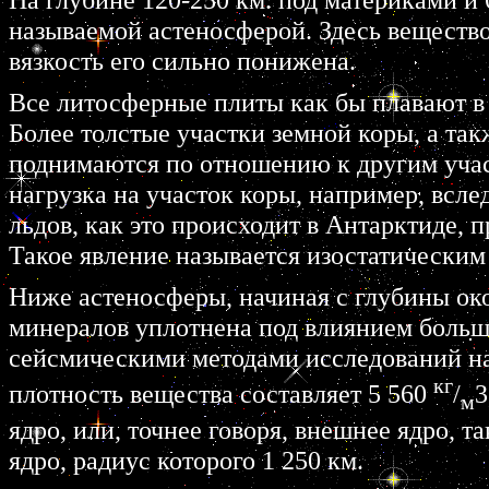
называемой астеносферой. Здесь вещество
вязкость его сильно понижена.
Все литосферные плиты как бы плавают в 
Более толстые участки земной коры, а так
поднимаются по отношению к другим учас
нагрузка на участок коры, например, всле
льдов, как это происходит в Антарктиде,
Такое явление называется изостатически
Ниже астеносферы, начиная с глубины окол
минералов уплотнена под влиянием больш
сейсмическими методами исследований н
кг
плотность вещества составляет
5 560
/
3
м
ядро, или, точнее говоря, внешнее ядро, т
ядро, радиус которого
1 250 км.