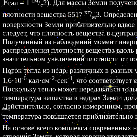
см
1 гал = 1
/
2).
Для массы Земли получено
с
кг
плотности вещества
5517
/
3.
Определено
м
поверхности Земли приблизительно вдвое 
следует, что плотность вещества в центра
Полученный из наблюдений момент инерци
распределения плотности вещества вдоль 
значительном увеличении плотности от по
Поток тепла из недр, различных в разных 
-6
-2
-1
1,6·10
кал·см
·сек
,
что соответствует 
Поскольку тепло может передаваться тольк
температура вещества в недрах Земли дол
Действительно, согласно измерениям, про
температура повышается приблизительно 
На основе всего комплекса современных 
строения Земли, которая хорошо удовлет