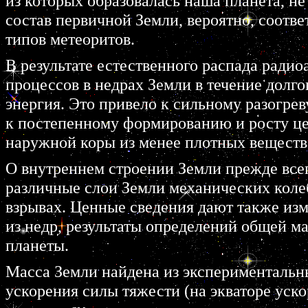
из которых образовалась наша планета, н
состав первичной Земли, вероятно, соотв
типов метеоритов.
В результате естественного распада ради
процессов в недрах Земли в течение долг
энергия. Это привело к сильному разогре
к постепенному формированию и росту це
наружной коры из менее плотных веществ
О внутреннем строении Земли прежде всег
различные слои Земли механических коле
взрывах. Ценные сведения дают также из
из недр, результаты определений общей м
планеты.
Масса Земли найдена из экспериментальн
ускорения силы тяжести (на экваторе уско