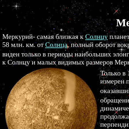
Ме
Меркурий- самая близкая к
Солнцу
плане
58 млн. км. от
Солнца
, полный оборот вок
виден только в периоды наибольших элонг
к Солнцу и малых видимых размеров Мерк
Только в
измерен 
оказавший
обращени
динамиче
продолжа
перпенди