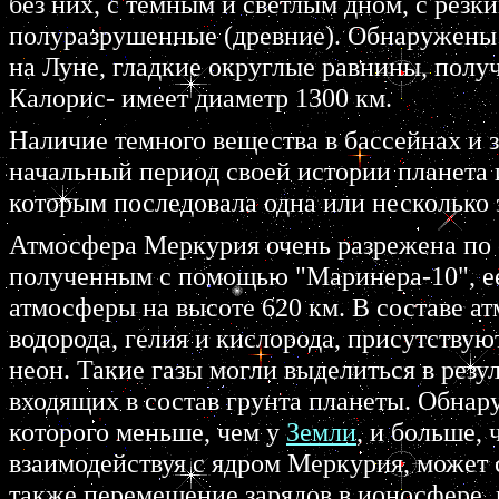
без них, с темным и светлым дном, с резк
полуразрушенные (древние). Обнаружен
на Луне, гладкие округлые равнины, полу
Калорис- имеет диаметр 1300 км.
Наличие темного вещества в бассейнах и з
начальный период своей истории планета 
которым последовала одна или несколько 
Атмосфера Меркурия очень разрежена по 
полученным с помощью "Маринера-10", ее
атмосферы на высоте 620 км. В составе 
водорода, гелия и кислорода, присутствую
неон. Такие газы могли выделиться в резу
входящих в состав грунта планеты. Обнар
которого меньше, чем у
Земли
, и больше,
взаимодействуя с ядром Меркурия, может с
также перемещение зарядов в ионосфере, 