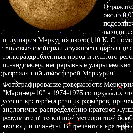
Отражате
около 0,0
подсолнеч
находится
полушария Меркурия около 110 К. С пом
тепловые свойства наружного покрова пла
тонкораздробленных пород и лунного рего
по-видимому, непрерывные удары мелких 
разреженной атмосферой Меркурия.
Фотографирование поверхности Меркури
"Маринер-10" в 1974-1975 гг. показало, ч
усеяна кратерами разных размеров, приче
аналогично распределению кратеров Луны. 
результате интенсивной метеоритной бомб
эволюции планеты. Встречаются кратеры 