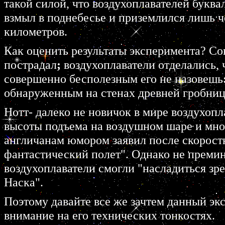
такой силой, что воздухоплавателей буква
взмыл в поднебесье и приземлился лишь че
километров.
Как оценить результаты эксперимента? Со
пострадал
;
воздухоплаватели отделались, 
совершенно бесполезным его не назовешь
обнаруженным на стенах древней гробницы
Нотт- далеко не новичок в мире воздухоп
высоты подъема на воздушном шаре и мно
англичанам юмором заявил после скоростн
фантастический полет". Однако не премину
воздухоплаватели смогли "насладиться з
Наска".
Поэтому давайте все же зачтем данный экс
внимание на его технических тонкостях.