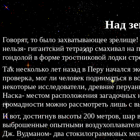
Над зе
Говорят, то было захватывающее зрелище!
нельзя- гигантский тетраэдр смахивал на 
гондолой в форме тростниковой лодки стр
Так несколько лет назад в Перу начался э
проверка, мог ли человек подниматься в в
некоторые исследователи, древние перуан
Наска- местом расположения загадочных н
громадности можно рассмотреть лишь с вы
И вот, достигнув высоты 200 метров, шар
выброшенные опытными воздухоплавателя
Дж. Вудманом- два стокилограммовых мешк