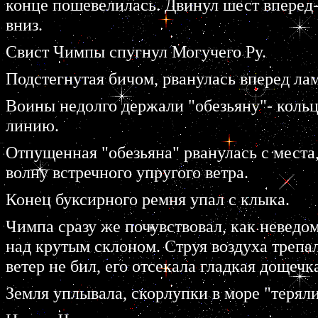
конце пошевелилась. Двинул шест вперед- 
вниз.
Свист Чимпы спугнул Могучего Ру.
Подстегнутая бичом, рванулась вперед лам
Воины недолго держали "обезьяну"- коль
линию.
Отпущенная "обезьяна" рванулась с места
волну встречного упругого ветра.
Конец буксирного ремня упал с клыка.
Чимпа сразу же почувствовал, как неведом
над крутым склоном. Струя воздуха трепал
ветер не бил, его отсекала гладкая дощечк
Земля уплывала, скорлупки в море "теряли