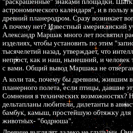
"раскрашенные" знаками площадки. Шатки
астрономического календаря", и в пользу 
древний планеродром. Сразу возникает во
А почему нет? Известный американский у
Александр Маршак много лет посвятил ра
изделиях, чтобы установить по этим "запи
тысячелетий назад, утверждает, что интел
непрост, как и наш, нынешний, и человек 
с вами. Общий вывод Маршака не отвергаю
А коли так, почему бы древним, жившим вс
планерного полета, если птицы, давшие эту
Сомнения в технических возможностях? Но
дельтапланы любители, дилетанты в авиас
бамбук, камыш, простейшую обтяжку для 
животных- "бодрюша".
Древние выглядят далеко не глупыми. Они