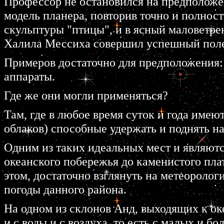
Профессор не остановился на предположе
модель планера, повторив точно и полнос
скульптуры "птицы", и в ясный маловетре
Халила Мессиха совершил успешный поле
Примеров достаточно для предположения:
аппараты.
Где же они могли применяться?
Там, где в любое время суток и года имею
облаков) способные удержать и поднять на
Одним из таких идеальных мест и являютс
океанского побережья до каменистого плат
этом, достаточно взглянуть на метеороло
погоды данного района.
На одном из склонов Анд, выходящих к ок
и с воды и с воздуха, то есть с малых и б