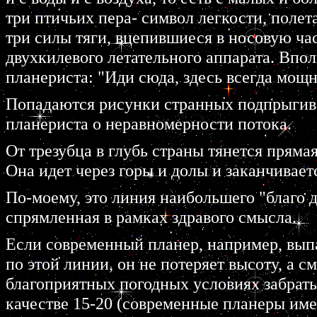
три птичьих пера- символ легкости, полет
три силы тяги, вцепившиеся в носовую час
двухкилевого летательного аппарата. Впол
планериста: "Иди сюда, здесь всегда мощ
Попадаются рисунки странных подпрыгив
планериста о неравномерности потока.
От трезубца в глубь страны тянется пряма
Она идет через горы и долы и заканчивает
По-моему, это линия наибольшего "благо 
спрямленная в рамках здравого смысла.
Если современный планер, например, выпа
по этой линии, он не потеряет высоту, а см
благоприятных погодных условиях забрать
качестве 15-20 (современные планеры име