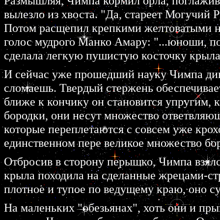
Размышляя, Чимпа кормил орла, поглажива
вылезло из хвоста. "Да, стареет Могучий Р
Потом расщепил крепкими желтоватыми ног
голос мудрого Манко Амару: "...юноши, п
сделала легкую пушистую косточку крыла
И сейчас уже прошедший науку Чимпа диви
сломаешь. Твердый стержень обеспечивает
ближе к кончику он становится упругим, к
бородки, они несут множество ответвляющ
которые переплетаются с совсем уже кро
единственном пере великое множество бор
Отбросив в сторону перышко, Чимпа взялс
крыла походила на сделанные жрецами-стр
плотное и тупое по ведущему краю, оно с
На маленьких "обезьянах", хоть они и пры