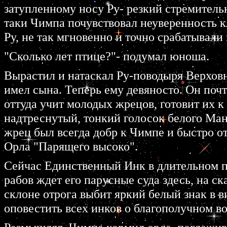
затупленному носу Ру- резкий стремительн
таки Чимпа почувствовал неуверенность к
Ру, не так мгновенно и точно срабатывал
"Сколько лет птице?"- подумал юноша.
Вырастил и натаскал Ру-поводыря Верхов
имел сына. Теперь ему девяносто. Он поч
оттуда учит молодых жрецов, готовит их 
надтреснутый, тонкий голосок белого Манк
жрец был всегда добр к Чимпе и быстро о
Орла "Парящего высоко".
Сейчас Единственный Инк в длительном п
рабов ждет его парусные суда здесь, на с
склоне отрога выбит яркий белый знак в в
оповестить всех инков о благополучном в