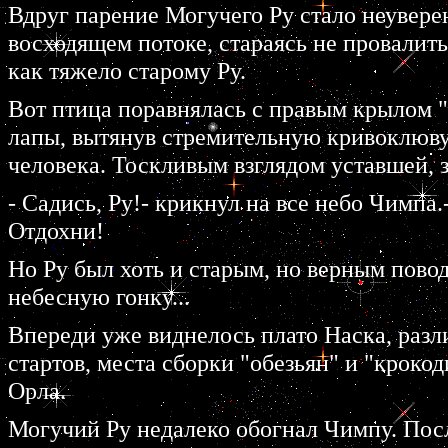
Вдруг парение Могучего Ру стало неувер
восходящем потоке, стараясь не провалит
как тяжело старому Ру.
Вот птица поравнялась с правым крылом "
лапы, вытянув стремительную кривоклювую
человека. Тоскливым взглядом уставшей, 
- Садись, Ру!- крикнул на все небо Чимпа.-
Отдохни!
Но Ру был хоть и старым, но верным пово
небесную гонку...
Впереди уже виднелось плато Наска, разл
стартов, места сборки "обезьян" и "крок
Орла.
Могучий Ру недалеко обогнал Чимпу. Пос