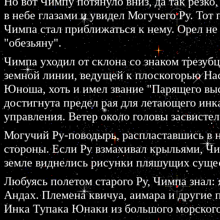
Но вот Чимпу потянуло вниз, да так резко,
в небе глазами и увидел Могучего Ру. Тот
Чимпа стал приближаться к нему. Орел не 
"обезьяну".
Чимпа уходил от склона со знаком трезубц
земной линии, ведущей к плоскогорью На
Юноша, хоть и имел звание "Парящего высо
достигнута предел рая для летающего инка
управления. Ветер около головы засвистел
Могучий Ру-поводырь, распластавшись в н
стороны. Если Ру взмахивал крыльями, Чим
земле виднелись рисунки пляшущих суще
Любуясь полетом старого Ру, Чимпа знал: 
Андах. Племена квичуа, аимара и другие 
Инка Тупака Юнаки из большого морского 