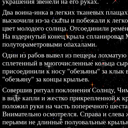
украшения звенели на его руках.
Два воина-инка в легких тканевых плащах
выскочили из-за скалы и побежали к легк
цвет молодого солнца. Отсоединили ременн
На вздернутый конец крыла спланировал 
полутораметровыми опахалами.
Один из рабов вывел из пещеры лохматую 
сплетенный в многочисленные кольца сыр
присоединили к носу "обезьяны" за клык в
"обезьяну" за концы крыльев.
Совершив ритуал поклонения Солнцу, Чимп
в виде капли и жестко прикрепленной к к
положил руки на часть поперечного шеста
Внимательно осмотрелся. Справа и слева
перьями не длинные полуовальные крылья.