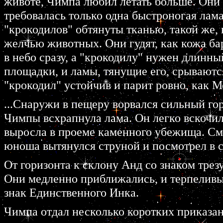
животе, Чимпа любил летать больше. Они с
требовалась только одна быстроногая лам
"крокодилов" обтянуты тканью, такой же,
желчью животных. Они гудят, как кожа бар
в небо сразу, а "крокодилу" нужен длинный
площадки, и ламы, тянущие его, срываются
"крокодил" устойчив и парит ровно, как М
...Снаружи в пещеру ворвался сильный го
Чимпы всхрапнула лама. Он легко вскочил
выросла в проеме каменного убежища. См
юноша вытянулся струной и посмотрел в с
От горизонта к склону Анд со знаком тре
Они медленно приближались, и терпеливы
знак Единственного Инка.
Чимпа отдал несколько коротких приказа