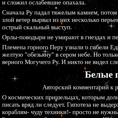
и сложил ослабевшие опахала.
Сначала Ру падал тяжелым камнем, потом 
злой ветер вырвал из них несколько перье
острый скальный выступ.
Орлы-поводыри не умирают в гнездах и пе
Племена горного Перу узнали о гибели Е
желтую "обезьяну" в сером небе. Но толь
верного Могучего Ру. И никто не видел сл
Белые 
Авторский комментарий к р
О космических пришельцах, которым доли
писать вряд ли следует. Гипотеза не выд
кораблям- чуду техники!- просто не нужны