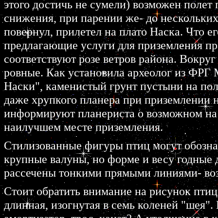
этого достичь не сумели) возможен полет 
снижения, при парении же- до нескольких
повернул, прилетел на плато Наска. Что е
предлагающие услуги для приземления пр
соответствуют розе ветров района. Вокруг
ровные. Как установила археолог из ФРГ 
Наски", каменистый грунт пустыни на пол
даже хрупкого планера при приземлении н
информируют планериста о возможном на э
наилучшем месте приземления.
Стилизованные фигуры птиц могут обозна
крупные валуны, но форме и весу годные
рассечены тонкими прямыми линиями- воз
Стоит обратить внимание на рисунок птиц
длинная, изогнутая в семь коленей "шея".