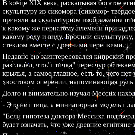
В конце XIX века, раскапывая богатое ег
скульптуру из сикомора (сикомор- твердое
приняли за скульптурное изображение пти
к какому же пернатому племени принадлеж
какому роду и виду. Бросили скульптурку,
стеклом вместе с древними черепками.
Недавно ею заинтересовался кипрский пр
разглядел, что "птичка" чересчур обтека
крылья, а самое главное, есть то, чего нет
хвостовом оперении, напоминающая руль 
Долго и внимательно изучал Мессих наход
- Это не птица, а миниатюрная модель пла
"Если гипотеза доктора Мессиха подтвер
будет означать, что уже древние египтяне 