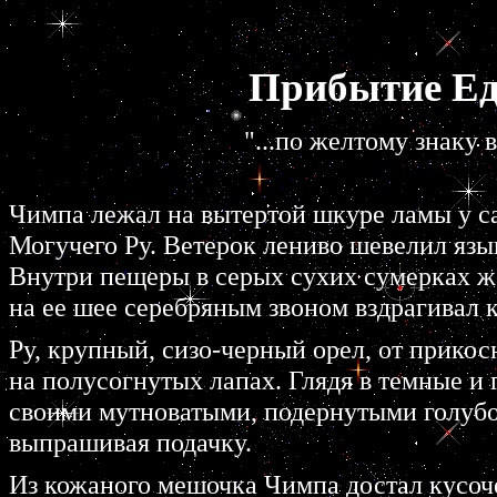
Прибытие
Ед
"...по желтому знаку 
Чимпа лежал на вытертой шкуре ламы у с
Могучего Ру. Ветерок лениво шевелил язык
Внутри пещеры в серых сухих сумерках же
на ее шее серебряным звоном вздрагивал 
Ру, крупный, сизо-черный орел, от прик
на полусогнутых лапах. Глядя в темные и
своими мутноватыми, подернутыми голубо
выпрашивая подачку.
Из кожаного мешочка Чимпа достал кусоче