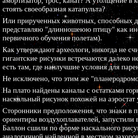
амортизатор, трос, канат? А утолщение в 
стоять своеобразная катапульта?
Или прирученных животных, способных да
представляю "длинношеюю птицу" как инф
первичного обучения полетам).
Как утверждают археологи, никогда не сч
гигантские рисунки встречаются далеко не
есть там, где наилучшие условия для парен
Не исключено, что этим же "планеродромо
На плато найдены каналы с остатками гор
наскальный рисунок похожей на аэростат 
Сторонники предположения, что знаки в п
ориентиры воздухоплавателей, запустили
Баллон сшили по форме наскального рисун
аналогичной найденной в местном захоро