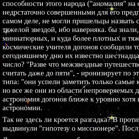
способности этого народа ("аномалия" на 
недрстаточно совершенными для его пред
самом деле, не могли пришельцы назвать 
тяжелой звездой, ибо наверняка. бы знали
миниатюрных, и куда более плотных и тяж
космические учителя догонов сообщили то
сегодняшнему дню их известно шестнадцат
число? "Разве что межзвездные путешест
считать даже до пяти", - иронизирует по 
типа: "они успели заметить только самые 
но все же они из области непроверяемых
астрономия догонов ближе к уровню хотя 
астрономии.
Так не здесь ли кроется разгадка? В прот
выдвинули "гипотезу о миссионере". Посл