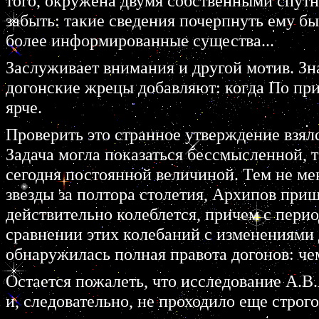
того, окружена двумя собственными спутн
забыть: такие сведения почерпнуть ему бы
более информированные существа...
Заслуживает внимания и другой мотив. Зна
догонские жрецы добавляют: когда По приб
ярче.
Проверить это странное утверждение взял
Задача могла показаться бессмысленной, 
сегодня постоянной величиной. Тем не ме
звезды за полтора столетия, Архипов при
действительно колеблется, причем с перио
сравнении этих колебаний с изменениям
обнаружилась полная правота догонов: чем
Остается пожалеть, что исследование А.В
и, следовательно, не проходило еще строг