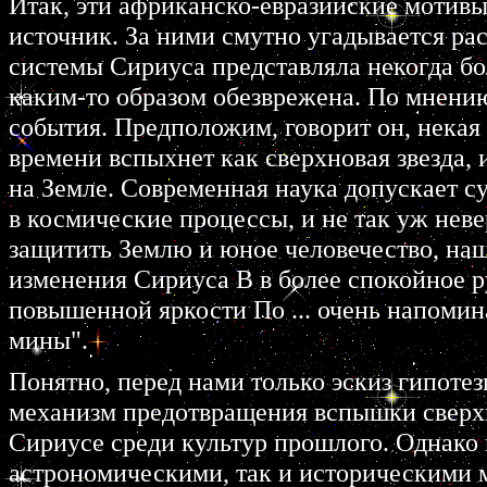
Итак, эти африканско-евразийские мотив
источник. За ними смутно угадывается расс
системы Сириуса представляла некогда б
каким-то образом обезврежена. По мнению
события. Предположим, говорит он, некая
времени вспыхнет как сверхновая звезда, 
на Земле. Современная наука допускает 
в космические процессы, и не так уж нев
защитить Землю и юное человечество, на
изменения Сириуса В в более спокойное ру
повышенной яркости По ... очень напоми
мины".
Понятно, перед нами только эскиз гипотез
механизм предотвращения вспышки сверх
Сириусе среди культур прошлого. Однако 
астрономическими, так и историческими ме