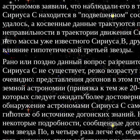
астрономов заявили, что наблюдали его в 
Сириуса С находится в "подвешенном" сос
удалось, а косвенные данные трактуются 
неправильности в траектории движения С
него массы уже известного Сириуса В, др
влияние гипотетической третьей звезды.
Рано или поздно данный вопрос разрешитс
Сириуса С не существует, резко возрастут
очевидно: представления догонов в этом 
земной астрономии (привязка к тем же 20-м
которых следует ожидать более достоверн
обнаружение астрономами Сириуса С само 
гипотезе об источнике догонских знаний. 
некоторые подробности, сообщенные догона
чем звезда По, в четыре раза легче ее, об