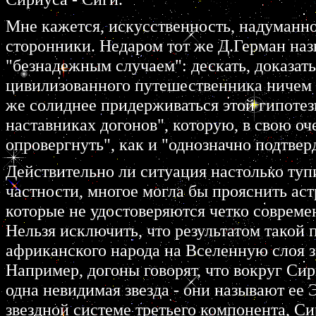
Мне кажется, искусственность, надуманно
сторонники. Недаром тот же Д.Герман наз
"безнадежным случаем": дескать, доказат
цивилизованного путешественника ничем не
же солиднее придерживаться этой гипотез
наставниках догонов", которую, в свою оч
опровергнуть", как и "однозначно подтвер
Действительно ли ситуация настолько туп
частности, многое могла бы прояснить ас
которые не удостоверяются четко совреме
Нельзя исключить, что результатом такой 
африканского народа на Вселенную слоя 
Например, догоны говорят, что вокруг Си
одна невидимая звезда - они называют ее 
звездной системе третьего компонента, Сир