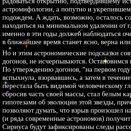
радоваться открытию, подтвердившему ис
астромифологии, а попутно и укрепившем
подождем. А ждать, возможно, осталось со
находиться на минимальном удалении от гл
именно в эти годы должен наблюдаться оч
в ближайшее время станет ясно, верна или
Но и этим астрономические подсказки со
догонов, не исчерпываются. Остановимся
По утверждению догонов, "на первом году
вспыхнула, взорвавшись, а затем в течение
перестала быть видимой человеческому гла
сбросив часть своей массы, стал белым к
гипотезами об эволюции этой звезды, пр
позволяют думать, что взрыв произошел н
(и ряда современные астрономов) получит 
Сириуса будут зафиксированы следы расс