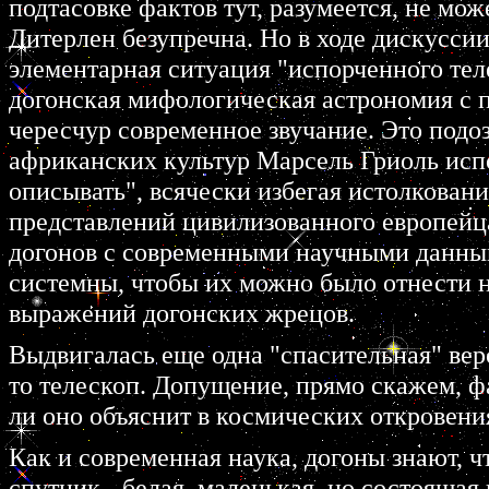
подтасовке фактов тут, разумеется, не мож
Дитерлен безупречна. Но в ходе дискуссии
элементарная ситуация "испорченного тел
догонская мифологическая астрономия с
чересчур современное звучание. Это подо
африканских культур Марсель Гриоль исп
описывать", всячески избегая истолковани
представлений цивилизованного европейц
догонов с современными научными данным
системны, чтобы их можно было отнести н
выражений догонских жрецов.
Выдвигалась еще одна "спасительная" верс
то телескоп. Допущение, прямо скажем, фа
ли оно объяснит в космических откровени
Как и современная наука, догоны знают, 
спутник - белая, маленькая, но состоящая