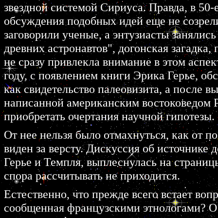
звездной системой Сириуса. Правда, в 50-
обсуждения подобных идей еще не созрели
заговорили ученые, а энтузиасты занялис
древних астронавтов", догонская загадка,
не сразу привлекла внимание в этом аспек
году, с появлением книги Эрика Герье, о
как свидетельство палеовизита, а после в
написанной американским востоковедом Р
приобретать очертания научной гипотезы.
От нее нельзя было отмахнуться, как от 
виден за версту. Дискуссия об источнике
Герье и Темпля, выплеснулась на страницы
спора рассчитывать не приходится.
Естественно, что прежде всего встает воп
сообщенная французскими этнологами? О