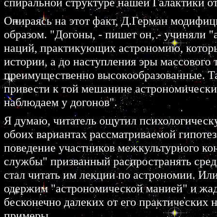
спиральной структуре нашей Галактики о
Опираясь на этот факт, Д.Герман модифи
образом. "Догоны, - пишет он, - учиняли
наций, практикующих астрономию, котор
истории, а до наступления эры массового 
преимущественно высокообразованные. Та
привести к той мешанине астрономически
наблюдаем у догонов".
Я думаю, читатель ощутил психологическ
обоих вариантах рассматриваемой гипотез
поведение участников межкультурного конт
службы" призванный распространять сред
стал читать им лекции по астрономии. Или
одержим "астрономической манией" и жад
бесконечно далеких от его практических 
примеры.