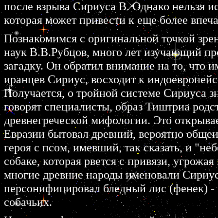
после взрыва Сириуса В. Однако нельзя ис
которая может привести к еще более впе
Познакомимся с оригинальной точкой зре
наук В.В.Рубцов, много лет изучающий пр
загадку. Он обратил внимание на то, что 
иранцев Сириус, восходит к индоевропейс
Получается, о тройной системе Сириуса зн
говорят специалисты, образ Тиштриа родст
древнегреческой мифологии. Это открывае
Евразии бытовал древний, вероятно обще
героя с псом, имевший, так сказать, и "н
собаке, которая рвется с привязи, угрожа
многие древние народы именовали Сириус,
персонифицировал бледный лис (фенек) -
собачьих.