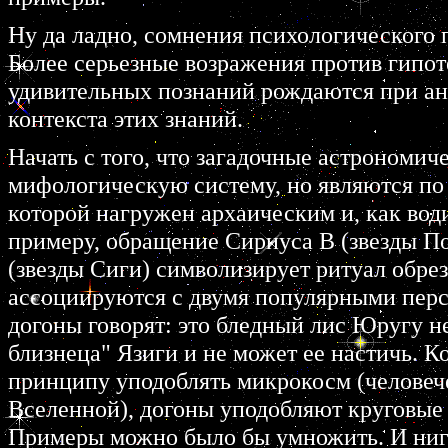
Ну да ладно, сомнения психологического 
Более серьезные возражения против гипот
удивительных познаний рождаются при ан
контекста этих знаний.
Начать с того, что загадочные астрономич
мифологическую систему, но являются по
которой нагружен архаическим и, как во
примеру, обращение Сириуса В (звезды По
(звезды Сиги) символизирует ритуал обрез
ассоциируются с двумя популярными пер
догоны говорят: это бледный лис Юругу н
близнеца" Язиги и не может ее настичь. 
принципу уподоблять микрокосм (человеч
Вселенной), догоны уподобляют круговые
Примеры можно было бы умножить. И нигде