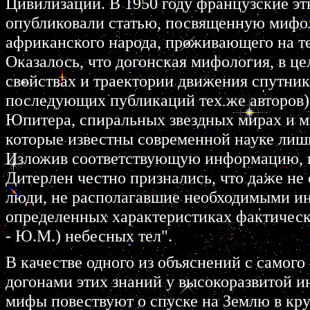
Цивилизаций. В 1950 году французские э
опубликовали статью, посвященную мифол
африканского народа, проживающего на 
Оказалось, что догонская мифология, в це
свойствах и траектории движения спутника
последующих публикаций тех же авторов)
Юпитера, спиральных звездных мирах и м
которые известны современной науке лиш
Изложив соответствующую информацию, п
Дитерлен честно признались, что даже не 
люди, не располагавшие необходимыми ин
определенных характеристиках фактическ
- Ю.М.) небесных тел".
В качестве одного из объяснений с самог
догонами этих знаний у высокоразвитой и
мифы повествуют о спуске на Землю в кру