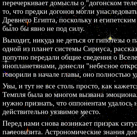
перечеркивает домыслы о "догонском телес
то, что предки догонов могли унаследоват
Древнего Египта, поскольку и египетским
было бы явно не под силу.
Выходит, никуда не деться от гипотезы о
одной из планет системы Сириуса, рассказ
попутно передали общие сведения о Вселен
инопланетянами, донесли "небесное откро
говорили в начале главы, оно полностью у
Увы, и тут не все столь просто, как кажет
Темпля была во многом вызвана эмоциона
нужно признать, что оппонентам удалось 
действительно уязвимое место.
Перед нами снова возникает призрак ситу
палеовизита. Астрономические знания дог