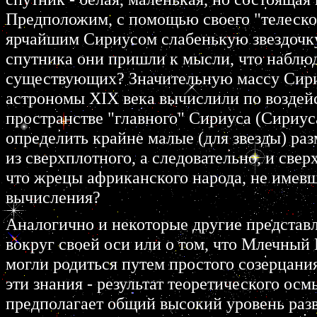
Предположим, с помощью своего "телеско
ярчайшим Сириусом слабенькую звездочк
спутника они пришли к мысли, что наблюд
существующих? Значительную массу Сириус
астрономы XIX века вычислили по воздейс
пространстве "главного" Сириуса (Сириуса
определить крайне малые (для звезды) раз
из сверхплотного, а следовательно, и све
что жрецы африканского народа, не имев
вычисления?
Аналогично и некоторые другие представл
вокруг своей оси или о том, что Млечный 
могли родиться путем простого созерцани
эти знания - результат теоретического ос
предполагает общий высокий уровень разви