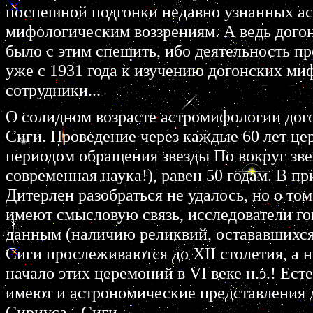
поспешной подгонки недавно узнанных а
мифологическим воззрениям. А ведь догон
было с этим спешить, ибо деятельность пр
уже с 1931 года к изучению догонских ми
сотрудники...
О солидном возрасте астромифологии дого
Сиги. Проведение через каждые 60 лет ц
периодом обращения звезды По вокруг зве
современная наука!), равен 50 годам. В п
Дитерлен разобраться не удалось, но о том
имеют смысловую связь, исследователи го
данным (наличию реликвий, остававшихся
Сиги прослеживаются до XII столетия, а 
начало этих церемоний в VI веке н.э.! Ес
имеют и астрономические представления 
Сириуса - Сиги.