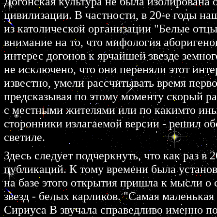
Догонская культура не была изолирована 
цивилизации. В частности, в 20-е годы н
из католической организации "Белые отцы
внимание на то, что мифология аборигено
интерес догонов к ярчайшей звезде земного
не исключено, что они переняли этот инте
известно, умели рассчитывать время перво
предсказывая по этому моменту скорый р
с местными жителями или по какимто ины
сторонники излагаемой версии - решил об
светиле.
Здесь следует подчеркнуть, что как раз в
публикаций. К тому времени была установ
на базе этого открытия пришла к мысли о 
звезд - белых карликов. "Самая маленькая 
Сириуса В звучала справедливо именно по